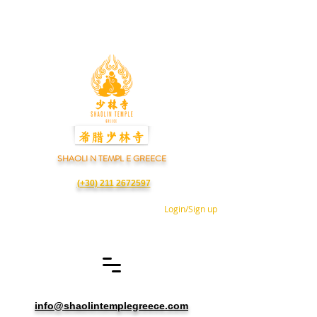
SHAOLI N TEMPL E GREECE
(+30) 211 2672597
Login/Sign up
info@shaolintemplegreece.com