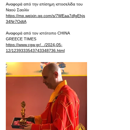
Αναφορά από την επίσημη ιστοσελίδα του
Ναού Σαολίν
https://mp.weixin.qq.com/s/7WEaa7dfgEhjs
34Nr7OdtA
Αναφορά από τον ιστότοπο CHINA
GREECE TIMES
https://www.cgw.gr/.../2024-05-
12/1239333543743348736.html