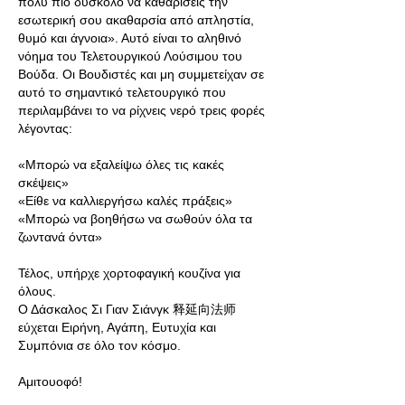
πολύ πιο δύσκολο να καθαρίσεις την
εσωτερική σου ακαθαρσία από απληστία,
θυμό και άγνοια». Αυτό είναι το αληθινό
νόημα του Τελετουργικού Λούσιμου του
Βούδα. Οι Βουδιστές και μη συμμετείχαν σε
αυτό το σημαντικό τελετουργικό που
περιλαμβάνει το να ρίχνεις νερό τρεις φορές
λέγοντας:
«Μπορώ να εξαλείψω όλες τις κακές
σκέψεις»
«Είθε να καλλιεργήσω καλές πράξεις»
«Μπορώ να βοηθήσω να σωθούν όλα τα
ζωντανά όντα»
Τέλος, υπήρχε χορτοφαγική κουζίνα για
όλους.
Ο Δάσκαλος Σι Γιαν Σιάνγκ 释延向法师
εύχεται Ειρήνη, Αγάπη, Ευτυχία και
Συμπόνια σε όλο τον κόσμο.
Αμιτουοφό!