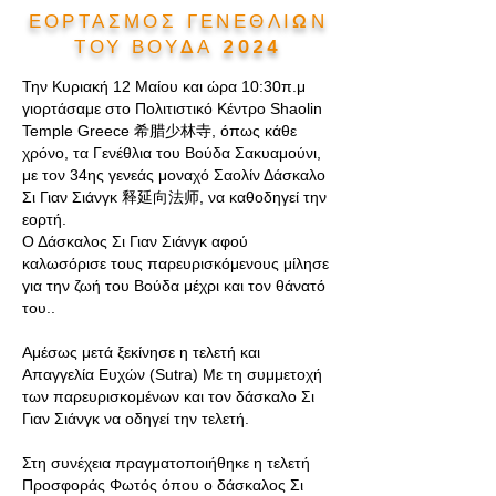
ΕΟΡΤΑΣΜΟΣ ΓΕΝΕΘΛΙΩΝ
ΤΟΥ ΒΟΥΔΑ 2024
Την Κυριακή 12 Μαίου και ώρα 10:30π.μ
γιορτάσαμε στο Πολιτιστικό Κέντρο Shaolin
Temple Greece 希腊少林寺, όπως κάθε
χρόνο, τα Γενέθλια του Βούδα Σακυαμούνι,
με τον 34ης γενεάς μοναχό Σαολίν Δάσκαλο
Σι Γιαν Σιάνγκ 释延向法师, να καθοδηγεί την
εορτή.
Ο Δάσκαλος Σι Γιαν Σιάνγκ αφού
καλωσόρισε τους παρευρισκόμενους μίλησε
για την ζωή του Βούδα μέχρι και τον θάνατό
του..
Αμέσως μετά ξεκίνησε η τελετή και
Απαγγελία Ευχών (Sutra) Με τη συμμετοχή
των παρευρισκομένων και τον δάσκαλο Σι
Γιαν Σιάνγκ να οδηγεί την τελετή.
Στη συνέχεια πραγματοποιήθηκε η τελετή
Προσφοράς Φωτός όπου ο δάσκαλος Σι